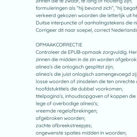
zinnen die te zwaar, te lang of houterig zijn;
formuleringen als “hij bevond zich”, “hij bega
verkeerd gekozen woorden die letterlijk uit he
Duitse interpunctie of aanhalingstekens die
Corrigeer dit naar soepel, correct Nederlands
OPMAAKCORRECTIE
Controleer de EPUB-opmaak zorgvuldig. Her
zinnen die midden in de zin worden afgebrok
alinea’s die onlogisch gesplitst zijn;
alinea’s die juist onlogisch samengevoegd zij
losse woorden of zinsdelen die ten onrechte 
hoofdstuktitels die dubbel voorkomen;
titelpagina’s, inhoudsopgaven of koppen di
lege of overbodige alinea’s;
vreemde regelafbrekingen;
afgebroken woorden;
zachte afbreekstreepjes;
ongewenste spaties midden in woorden;