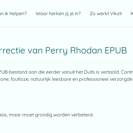
 ik helpen?
Waar herken jij je in?
Zo werkt Vikzit
K
orrectie van Perry Rhodan EPUB
UB-bestand aan die eerder vanuit het Duits is vertaald. Contr
hone, foutloze, natuurlijk leesbare en professioneel verzorgd
asis, maar moet grondig worden verbeterd.