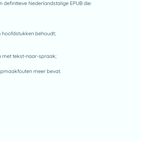
definitieve Nederlandstalige EPUB die:
en hoofdstukken behoudt;
en met tekst-naar-spraak;
f opmaakfouten meer bevat.