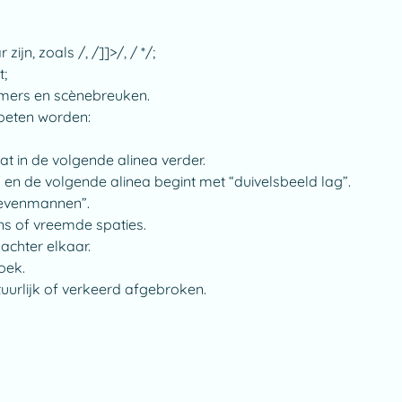
ijn, zoals /, /]]>/, / */;
t;
mmers en scènebreuken.
oeten worden:
at in de volgende alinea verder.
” en de volgende alinea begint met “duivelsbeeld lag”.
zevenmannen”.
s of vreemde spaties.
achter elkaar.
oek.
uurlijk of verkeerd afgebroken.