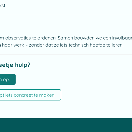
rst
 om observaties te ordenen. Samen bouwden we een invulbaar 
n haar werk – zonder dat ze iets technisch hoefde te leren.
eetje hulp?
n op.
lpt iets concreet te maken.