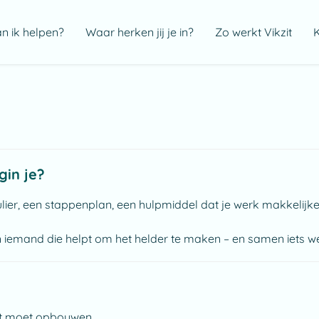
 ik helpen?
Waar herken jij je in?
Zo werkt Vikzit
K
gin je?
ulier, een stappenplan, een hulpmiddel dat je werk makkelijk
on iemand die helpt om het helder te maken – en samen iets 
het moet opbouwen